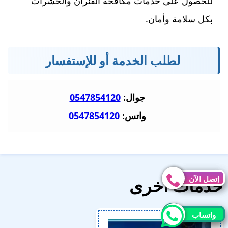
للحصول على خدمات مكافحة الفئران والحشرات
بكل سلامة وأمان.
لطلب الخدمة أو للإستفسار
جوال:
0547854120
واتس:
0547854120
إتصل الآن
إتصل الآن
خدمات أخرى
واتساب
واتساب