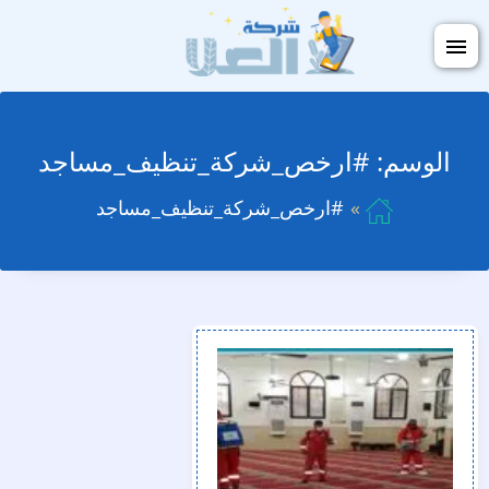
التجاوز
فتح
إلى
القائمة
المحتوى
الوسم:
#ارخص_شركة_تنظيف_مساجد
#ارخص_شركة_تنظيف_مساجد