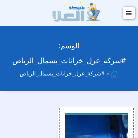
التجاوز
فتح
إلى
القائمة
المحتوى
الوسم:
#شركة_عزل_خزانات_بشمال_الرياض
#شركة_عزل_خزانات_بشمال_الرياض